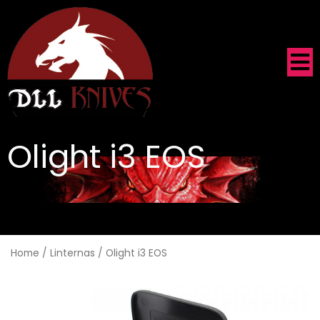
Olight i3 EOS
.
Home
/
Linternas
/ Olight i3 EOS