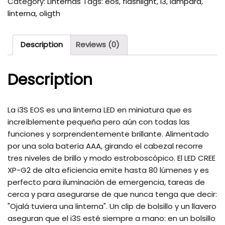
Category:
Linternas
Tags:
eos
,
flashlight
,
i3
,
lampara
,
linterna
,
oligth
Description
Reviews (0)
Description
La i3S EOS es una linterna LED en miniatura que es
increíblemente pequeña pero aún con todas las
funciones y sorprendentemente brillante. Alimentado
por una sola batería AAA, girando el cabezal recorre
tres niveles de brillo y modo estroboscópico. El LED CREE
XP-G2 de alta eficiencia emite hasta 80 lúmenes y es
perfecto para iluminación de emergencia, tareas de
cerca y para asegurarse de que nunca tenga que decir:
"Ojalá tuviera una linterna". Un clip de bolsillo y un llavero
aseguran que el i3S esté siempre a mano: en un bolsillo