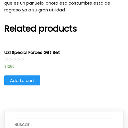
que es un pañuelo, ahora esa costumbre esta de
regreso ya a su gran utilidad.
Related products
UZI Special Forces Gift Set
Rated
$
1250
0
out
of
5
Add to cart