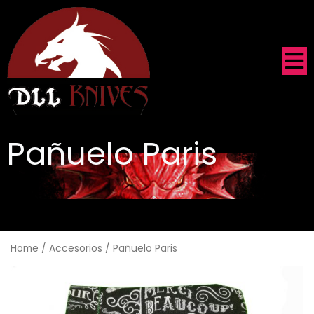
Pañuelo Paris
.
Home
/
Accesorios
/ Pañuelo Paris