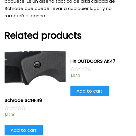
paquete. Es un diseño táctico de alta calidad de
Schrade que puede llevar a cualquier lugar y no
romperá el banco.
Related products
HX OUTDOORS AK47
Rated
$
980
0
out
of
5
Add to cart
Schrade SCHF49
Rated
$
1200
0
out
of
5
Add to cart