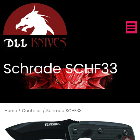
Schrade SCHF33
.
Home
/
Cuchillos
/ Schrade SCHF33