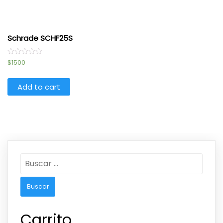
Schrade SCHF25S
Rated
$
1500
0
out
of
5
Add to cart
Carrito